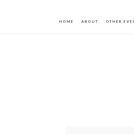
(843) 742-0664
dennis@hubbellent.com
HOME
ABOUT
OTHER EVE